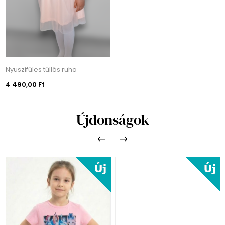
Nyuszifüles tüllös ruha
4 490,00 Ft
Újdonságok