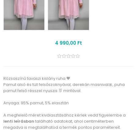
4 990,00 Ft
Rózsaszínű tavaszi kislány ruha 🧡
Pamut alsó és tüll felsőszoknyával, derekán masnival🎀, puha
pamut felső résszel nyuszis 🐰 mintával.
Anyaga: 95% pamut, 5% elasztán
A megfelelő méret kiválasztásához kérlek vedd figyelembe a
lenti leírásban
található adatokat, ahol centiméterben
megadva is megtalálhatod a termék pontos paramétereit.