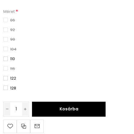
*
Méret
86
92
98
104
110
116
122
128
Kosárba