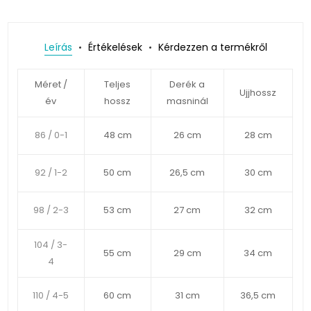
Leírás
Értékelések
Kérdezzen a termékről
Méret /
Teljes
Derék a
Ujjhossz
év
hossz
masninál
86 / 0-1
48 cm
26 cm
28 cm
92 / 1-2
50 cm
26,5 cm
30 cm
98 / 2-3
53 cm
27 cm
32 cm
104 / 3-
55 cm
29 cm
34 cm
4
110 / 4-5
60 cm
31 cm
36,5 cm