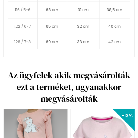
116 / 5-6
63 cm
31 cm
38,5 cm
122 / 6-7
65 cm
32 cm
40 cm
128 / 7-8
69 cm
33 cm
42 cm
Az ügyfelek akik megvásárolták
ezt a terméket, ugyanakkor
megvásárolták
-13%