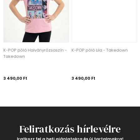
K-POP póló Halványrózsaszín -
K-POP póló Lila - Takedown
Takedown
3 490,00 Ft
3 490,00 Ft
Feliratkozás hírlevélre
Iratkozz fel a heti ajánlatokra és új tartalmakra!