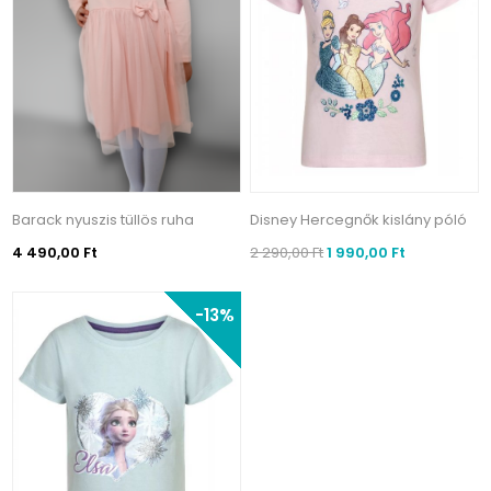
Barack nyuszis tüllös ruha
Disney Hercegnők kislány póló
4 490,00 Ft
2 290,00 Ft
1 990,00 Ft
-13%