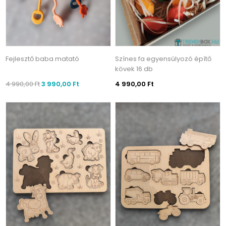
Fejlesztő baba matató
Színes fa egyensúlyozó építő
kövek 16 db
4 990,00 Ft
3 990,00 Ft
4 990,00 Ft