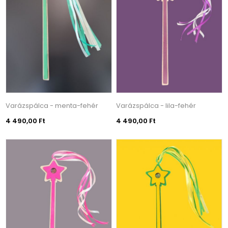
Varázspálca - menta-fehér
Varázspálca - lila-fehér
4 490,00 Ft
4 490,00 Ft