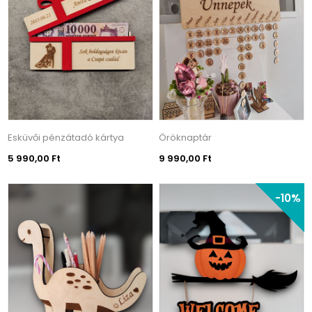
Esküvői pénzátadó kártya
Öröknaptár
5 990,00 Ft
9 990,00 Ft
-10%