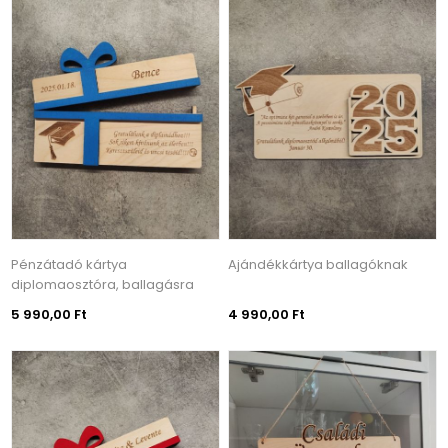
Pénzátadó kártya
Ajándékkártya ballagóknak
diplomaosztóra, ballagásra
5 990,00 Ft
4 990,00 Ft