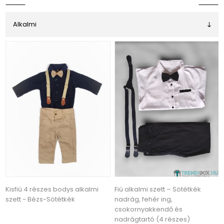
Kisfiú 4 részes bodys alkalmi
Fiú alkalmi szett – Sötétkék
szett - Bézs-Sötétkék
nadrág, fehér ing,
csokornyakkendő és
nadrágtartó (4 részes)