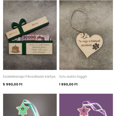
Születésnapi Pénzátadó kártya
Szív autós függő
5 990,00 Ft
1 990,00 Ft