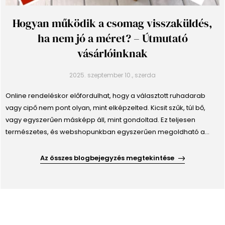
Hogyan működik a csomag visszaküldés,
ha nem jó a méret? – Útmutató
vásárlóinknak
2025. szeptember 10., szerda
Online rendeléskor előfordulhat, hogy a választott ruhadarab
vagy cipő nem pont olyan, mint elképzelted. Kicsit szűk, túl bő,
vagy egyszerűen másképp áll, mint gondoltad. Ez teljesen
természetes, és webshopunkban egyszerűen megoldható a
csomag visszaküldés és méretcsere. Webshop garancia: 14
napos visszaküldési lehetőség Nálunk biztonságban
Az összes blogbejegyzés megtekintése
vásárolhatsz, mert minden termékre érvényes a 14 na...