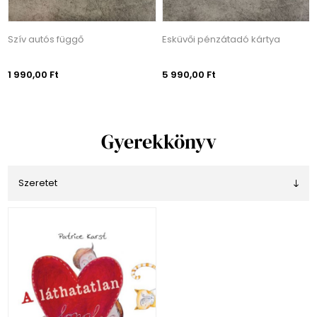
Szív autós függő
Esküvői pénzátadó kártya
1 990,00 Ft
5 990,00 Ft
Gyerekkönyv