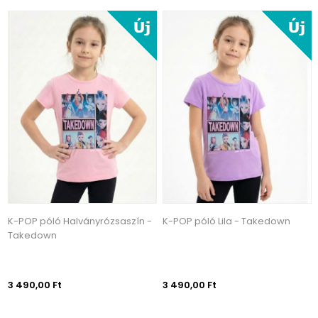
K-POP póló Halványrózsaszín -
K-POP póló Lila - Takedown
Takedown
3 490,00 Ft
3 490,00 Ft