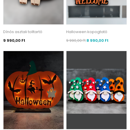
Dínós asztali tolltartó
Halloween kopogtató
9 990,00 Ft
9 990,00 Ft
8 990,00 Ft