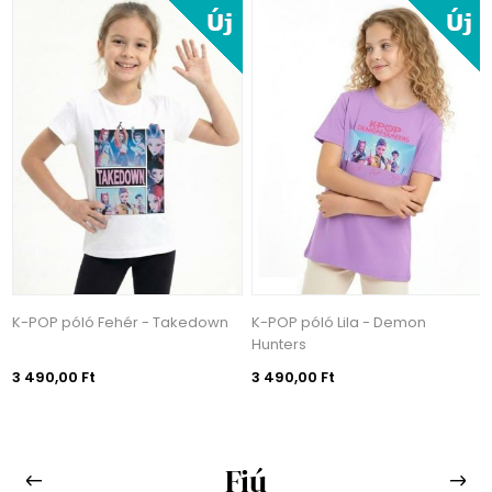
K-POP póló Fehér - Takedown
K-POP póló Lila - Demon
Hunters
3 490,00 Ft
3 490,00 Ft
Fiú