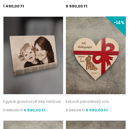
1 490,00 Ft
9 990,00 Ft
-14%
Egyedi gravírozott kép tartóval
Esküvői pénzátadó szív
5 990,00 Ft
4 990,00 Ft
6 990,00 Ft
5 990,00 Ft