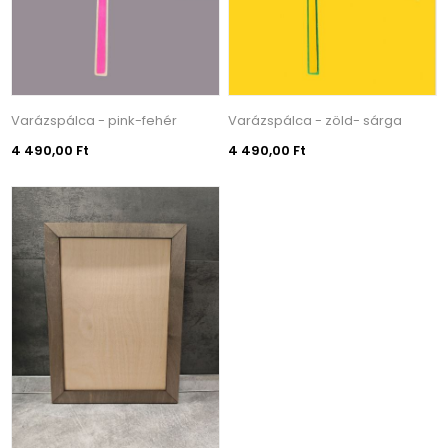
Varázspálca - pink-fehér
Varázspálca - zöld- sárga
4 490,00 Ft
4 490,00 Ft