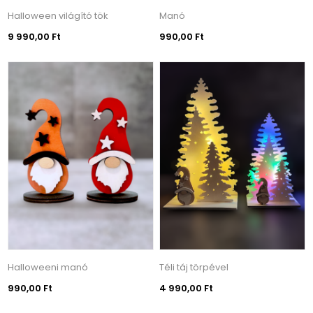
Halloween világító tök
Manó
9 990,00 Ft
990,00 Ft
Halloweeni manó
Téli táj törpével
990,00 Ft
4 990,00 Ft