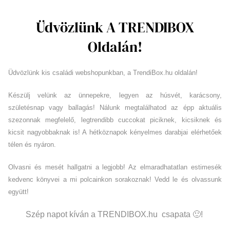
Üdvözlünk A TRENDIBOX
Oldalán!
Üdvözlünk kis családi webshopunkban, a TrendiBox.hu oldalán!
Készülj velünk az ünnepekre, legyen az húsvét, karácsony,
születésnap vagy ballagás! Nálunk megtalálhatod az épp aktuális
szezonnak megfelelő, legtrendibb cuccokat piciknek, kicsiknek és
kicsit nagyobbaknak is! A hétköznapok kényelmes darabjai elérhetőek
télen és nyáron.
Olvasni és mesét hallgatni a legjobb! Az elmaradhatatlan estimesék
kedvenc könyvei a mi polcainkon sorakoznak! Vedd le és olvassunk
együtt!
Szép napot kíván a TRENDIBOX.hu csapata 🙂!