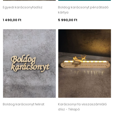
Egyedi karácsonyfadísz
Boldog karácsonyt pénzátadó
kártya
1 490,00 Ft
5 990,00 Ft
Boldog karácsonyt felirat
Karácsonyi fa visszaszámláló
dísz - Télapó