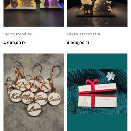
Téli táj törpével
Téli táj szarvassal
4 990,00 Ft
4 990,00 Ft