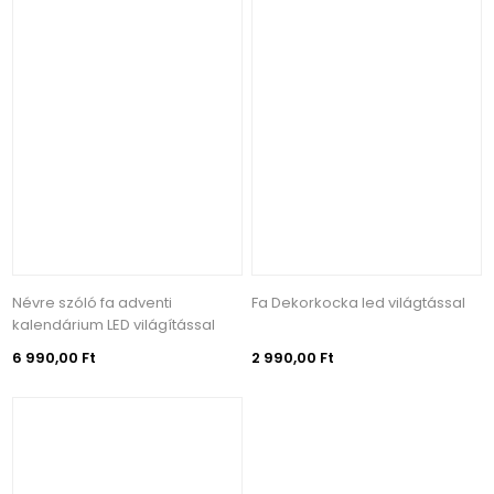
Névre szóló fa adventi
Fa Dekorkocka led világtással
kalendárium LED világítással
6 990,00 Ft
2 990,00 Ft