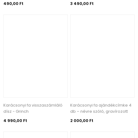
490,00 Ft
3 490,00 Ft
Karácsonyi fa visszaszámláló
Karácsonyi fa ajándékcímke 4
dísz - Grinch
db – névre szóló, gravírozott
4 990,00 Ft
2 000,00 Ft