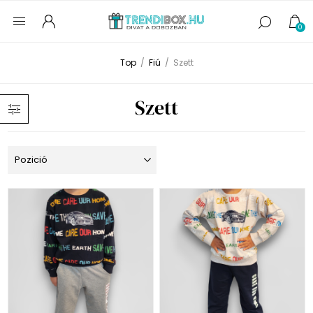
0
Top
/
Fiú
/
Szett
Szett