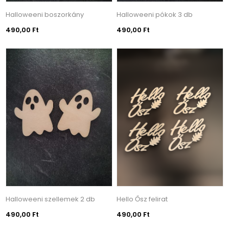
Halloweeni boszorkány
Halloweeni pókok 3 db
490,00 Ft
490,00 Ft
Halloweeni szellemek 2 db
Hello Ősz felirat
490,00 Ft
490,00 Ft