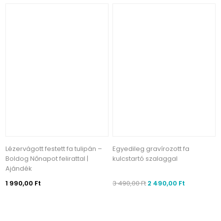
Lézervágott festett fa tulipán –
Egyedileg gravírozott fa
Boldog Nőnapot felirattal |
kulcstartó szalaggal
Ajándék
1 990,00 Ft
3 490,00 Ft
2 490,00 Ft