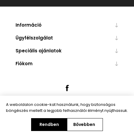
Információ
Ügyfélszolgálat
Speciális ajánlatok
Fiókom
A weboldalon cookie-kat használunk, hogy biztonságos
böngészés mellett a legjobb felhasználói élményt nyújthassuk.
Powered by
nopCommerce
Rendben
Bővebben
Copyright © 2026 Trendibox.hu. Minden jog fenntartva.