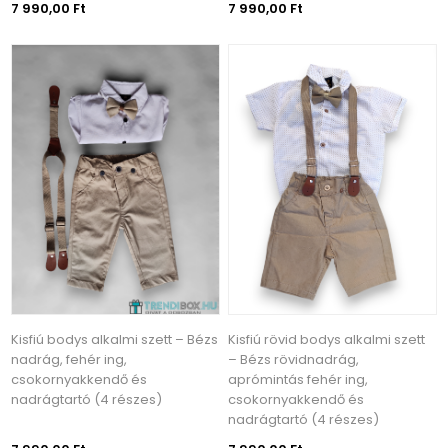
7 990,00 Ft
7 990,00 Ft
Kisfiú bodys alkalmi szett – Bézs
Kisfiú rövid bodys alkalmi szett
nadrág, fehér ing,
– Bézs rövidnadrág,
csokornyakkendő és
aprómintás fehér ing,
nadrágtartó (4 részes)
csokornyakkendő és
nadrágtartó (4 részes)