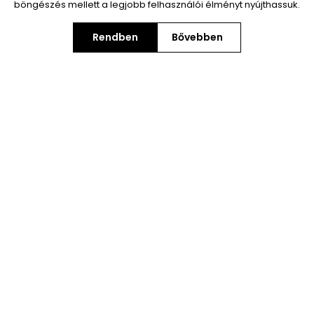
böngészés mellett a legjobb felhasználói élményt nyújthassuk.
Rendben
Bővebben
Fiú 4 részes alkalmi szett -
Fiú 4 részes alkalmi szett - Kék-
Bézs-Piros
Fehér #2
7 990,00 Ft
7 890,00 Ft