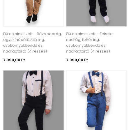
Fiú alkalmi szett – Bézs nadrág,
Fiú alkalmi szett – Fekete
egyszínű sötétkék ing,
nadrág, fehér ing,
csokornyakkendő és
csokornyakkendő és
nadrágtartó (4 részes)
nadrágtartó (4 részes)
7 990,00 Ft
7 990,00 Ft