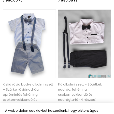
7 990,00 Ft
7 990,00 Ft
Kisfiú rövid bodys alkalmi szett
Fiú alkalmi szett – Sötétkék
– Szürke rövidnadrág,
nadrág, fehér ing,
aprómintás fehér ing,
csokornyakkendő és
csokornyakkendő és
nadrágtartó (4 részes)
nadrágtartó (4 részes)
A weboldalon cookie-kat használunk, hogy biztonságos
7 990,00 Ft
8 490,00 Ft