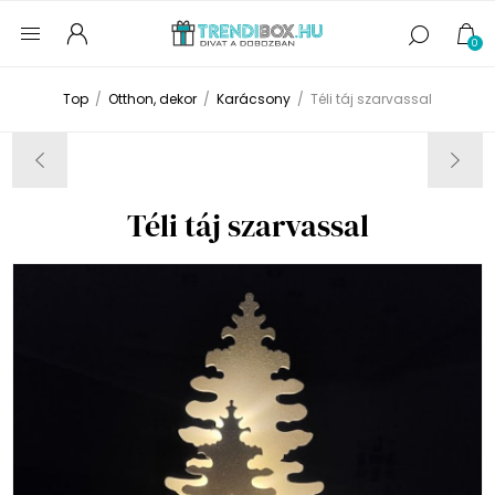
0
Top
/
Otthon, dekor
/
Karácsony
/
Téli táj szarvassal
Téli táj szarvassal