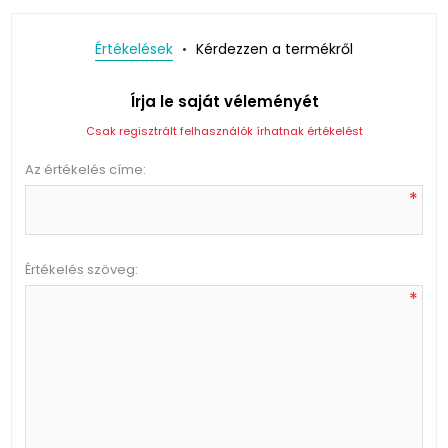
Értékelések
Kérdezzen a termékről
Írja le saját véleményét
Csak regisztrált felhasználók írhatnak értékelést
Az értékelés címe:
*
Értékelés szöveg:
*