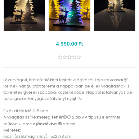
4 990,00 Ft
Lézervágott, krétafestékkel festett világító téli táj szarvassal 🦌.
Remek hangulatot teremt a nappaliban de éjjeli világításnak is
tökéletes gyerekszobába, közlekedőbe. Nappal is látványos de
este igazán lenyűgöző látványt nyújt. 💡
Elkészítési idő 3-5 nap
A világítás színe
meleg fehér
🟡⚪ 2 db AA típusú elemmel
működik, amit
ajándékba 🎁
adunk.
Méretek:
Kicsi: (szél,mag,mély): 15x27x8 cm