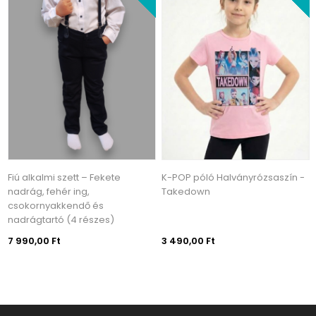
Fiú alkalmi szett – Fekete
K-POP póló Halványrózsaszín -
nadrág, fehér ing,
Takedown
csokornyakkendő és
nadrágtartó (4 részes)
7 990,00 Ft
3 490,00 Ft