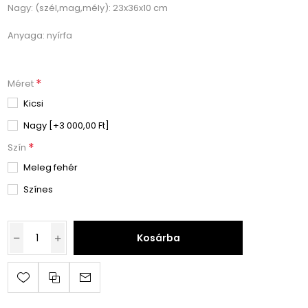
Nagy: (szél,mag,mély): 23x36x10 cm
Anyaga: nyírfa
*
Méret
Kicsi
Nagy [+3 000,00 Ft]
*
Szín
Meleg fehér
Színes
Kosárba