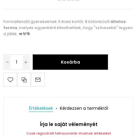
Formaillesztő gyerekeknek 3 éves kortól. 8 kölönböző
állatos
forma
, melyek egyenként kifesthetőek, hogy "színesebb" legyen
a játék. 🐖🐓🐕
Kosárba
Értékelések
Kérdezzen a termékről
Írja le saját véleményét
Csak regisztrált felhasználók írhatnak értékelést