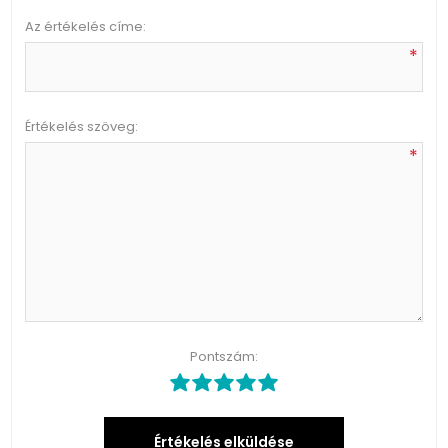
Az értékelés címe:
*
Értékelés szöveg:
*
Pontszám:
Értékelés elküldése