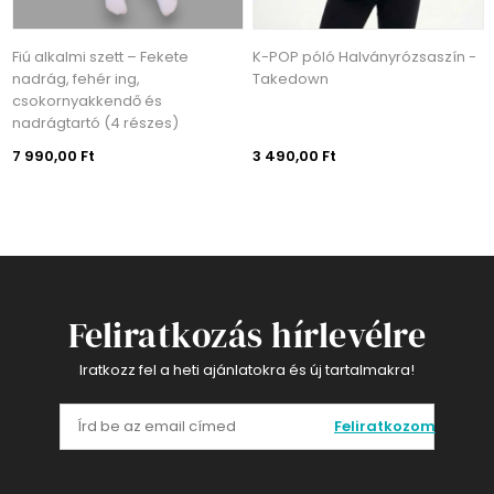
Fiú alkalmi szett – Fekete
K-POP póló Halványrózsaszín -
nadrág, fehér ing,
Takedown
csokornyakkendő és
nadrágtartó (4 részes)
7 990,00 Ft
3 490,00 Ft
Feliratkozás hírlevélre
Iratkozz fel a heti ajánlatokra és új tartalmakra!
Feliratkozom