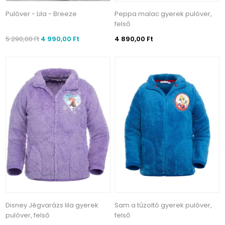
Pulóver - Lila - Breeze
Peppa malac gyerek pulóver,
felső
5 290,00 Ft
4 990,00 Ft
4 890,00 Ft
Disney Jégvarázs lila gyerek
Sam a tűzoltó gyerek pulóver,
pulóver, felső
felső