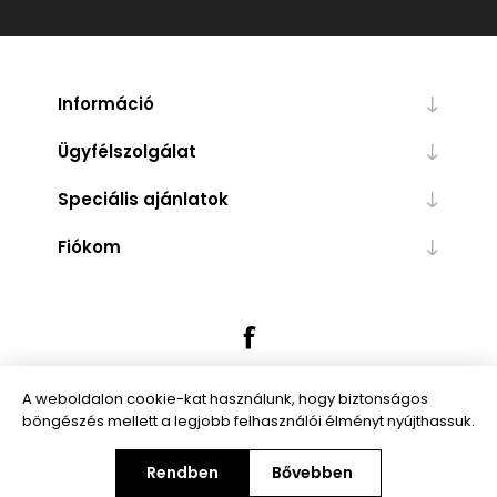
Információ
Ügyfélszolgálat
Speciális ajánlatok
Fiókom
A weboldalon cookie-kat használunk, hogy biztonságos
böngészés mellett a legjobb felhasználói élményt nyújthassuk.
Powered by
nopCommerce
Rendben
Bővebben
Copyright © 2026 Trendibox.hu. Minden jog fenntartva.