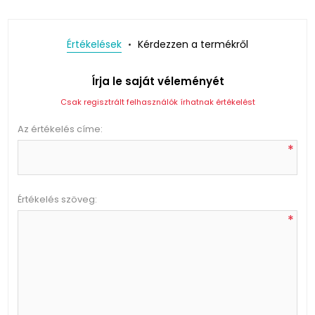
Értékelések
Kérdezzen a termékről
Írja le saját véleményét
Csak regisztrált felhasználók írhatnak értékelést
Az értékelés címe:
*
Értékelés szöveg:
*