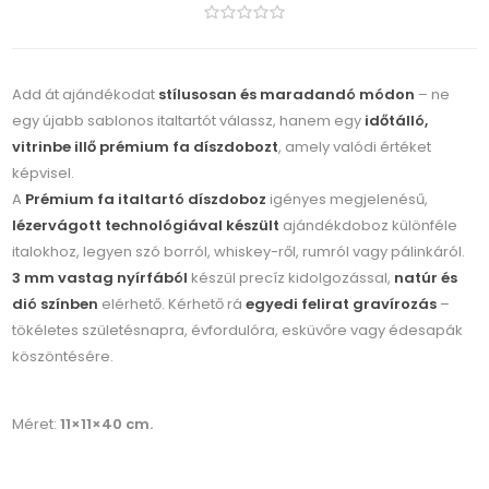
Add át ajándékodat
stílusosan és maradandó módon
– ne
egy újabb sablonos italtartót válassz, hanem egy
időtálló,
vitrinbe illő prémium fa díszdobozt
, amely valódi értéket
képvisel.
A
Prémium fa italtartó díszdoboz
igényes megjelenésű,
lézervágott technológiával készült
ajándékdoboz különféle
italokhoz, legyen szó borról, whiskey-ről, rumról vagy pálinkáról.
3 mm vastag nyírfából
készül precíz kidolgozással,
natúr és
dió színben
elérhető. Kérhető rá
egyedi felirat gravírozás
–
tökéletes születésnapra, évfordulóra, esküvőre vagy édesapák
köszöntésére.
Méret:
11×11×40 cm.