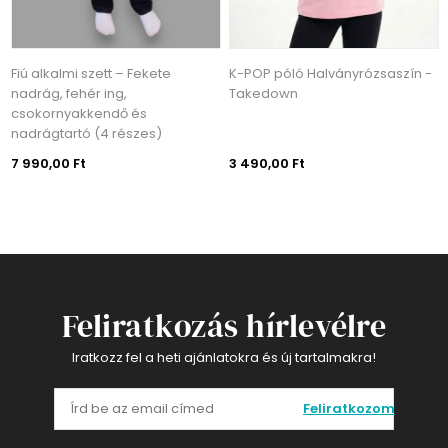
K-POP póló Halványrózsaszín -
K-POP póló Lila - Takedown
Takedown
3 490,00 Ft
3 490,00 Ft
Feliratkozás hírlevélre
Iratkozz fel a heti ajánlatokra és új tartalmakra!
Feliratkozom