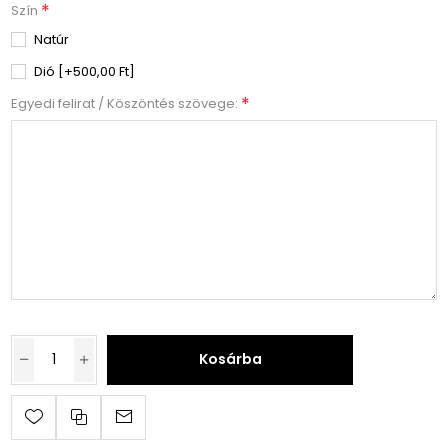
*
Szín
Natúr
Dió [+500,00 Ft]
*
Egyedi felirat / Köszöntés szövege:
Kosárba