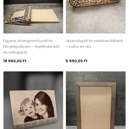
Egyedi, lézergravírozott fa
Lézervágott fa zsebkendőtartó
fényképalbum – hajlítható elő-
– natúr és dió
és hátlappal
18 990,00 Ft
5 990,00 Ft