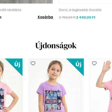
ntő névtábla
Dorci, a legkisebb óvodás
Kosárba
t
2 790,00 Ft
2 490,00 Ft
Újdonságok