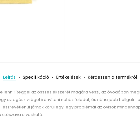
Leírás
Specifikáció
Értékelések
Kérdezzen a termékről
tne lenni! Reggel az összes ékszerét magára veszi, az óvodában megm
 az egész világot irányítani nehéz feladat, és néha jobb hallgatni a m
 észrevétlenül járnak körül egy-egy problémát az ovisok mindennapja
ó utószava olvasható.