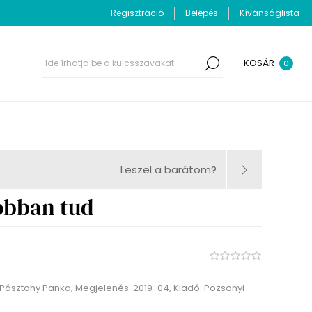
Regisztráció
Belépés
Kívánságlista
KOSÁR
0
Leszel a barátom?
obban tud
r: Pásztohy Panka, Megjelenés: 2019-04, Kiadó: Pozsonyi