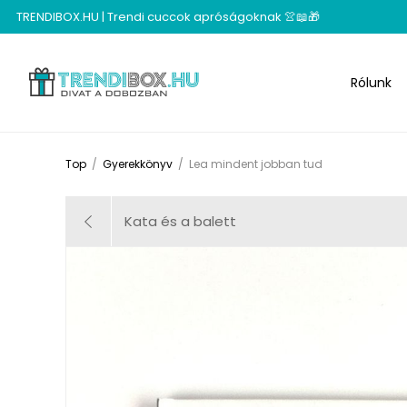
TRENDIBOX.HU | Trendi cuccok apróságoknak 👚📖🎁
Rólunk
Top
/
Gyerekkönyv
/
Lea mindent jobban tud
Kata és a balett