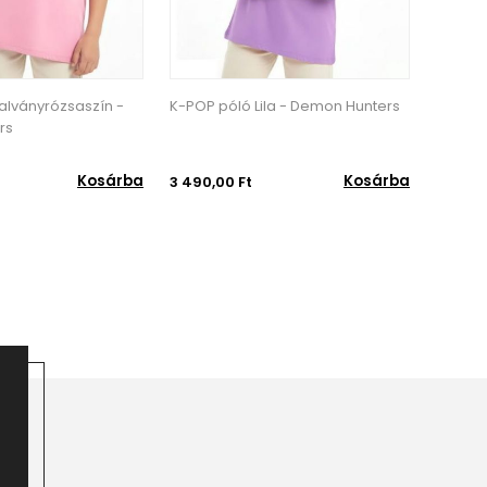
la - Demon Hunters
K-POP póló Fehér - Demon
K-POP 
Hunters
Kosárba
Kosárba
3 490,00 Ft
3 490,