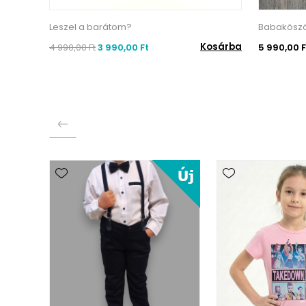
Leszel a barátom?
Babaköszö
Kosárba
4 990,00 Ft
3 990,00 Ft
5 990,00 F