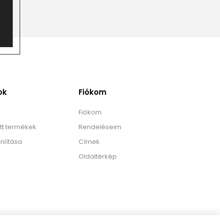
ok
Fiókom
Fiókom
tt termékek
Rendeléseim
nlítása
Címek
Oldaltérkép