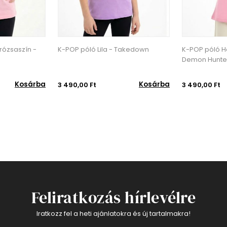
Takedown
K-POP póló Halványrózsaszín -
K-POP póló Li
Demon Hunters
Kosárba
Kosárba
3 490,00 Ft
3 490,00 Ft
Feliratkozás hírlevélre
Iratkozz fel a heti ajánlatokra és új tartalmakra!