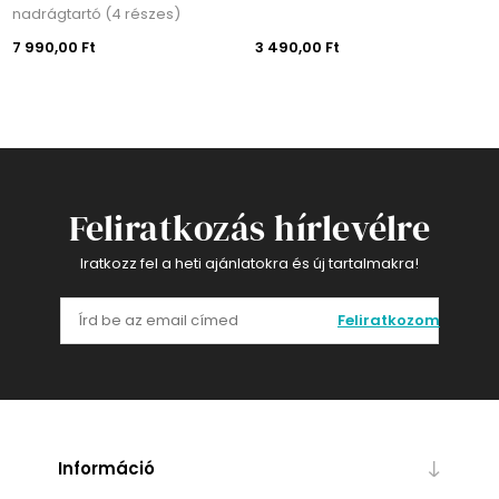
nadrágtartó (4 részes)
7 990,00 Ft
3 490,00 Ft
Feliratkozás hírlevélre
Iratkozz fel a heti ajánlatokra és új tartalmakra!
Feliratkozom
Információ