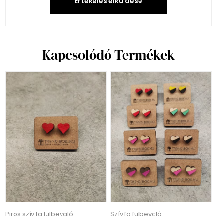
Értékelés elküldése
Kapcsolódó Termékek
Piros szív fa fülbevaló
Szív fa fülbevaló