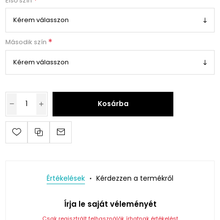
*
Első szín
*
Második szín
Kosárba
Értékelések
Kérdezzen a termékről
Írja le saját véleményét
Csak regisztrált felhasználók írhatnak értékelést