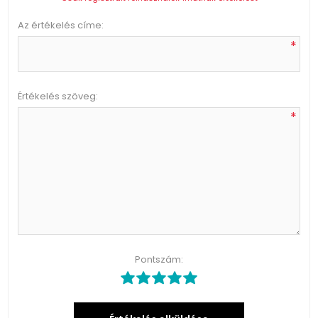
Az értékelés címe:
*
Értékelés szöveg:
*
Pontszám: