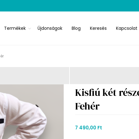
Termékek
Újdonságok
Blog
Keresés
Kapcsolat
hér
Kisfiú két rész
Fehér
7 490,00 Ft