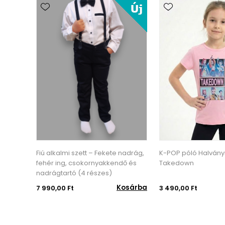
Fiú alkalmi szett – Fekete nadrág,
K-POP póló Halvány
fehér ing, csokornyakkendő és
Takedown
nadrágtartó (4 részes)
Kosárba
7 990,00 Ft
3 490,00 Ft