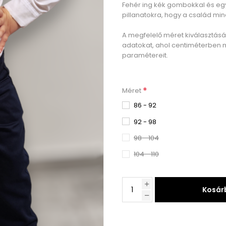
Fehér ing kék gombokkal és egy
pillanatokra, hogy a család m
A megfelelő méret kiválasztás
adatokat, ahol centiméterben 
paramétereit.
*
Méret
86 - 92
92 - 98
98 - 104
104 - 110
Kosár