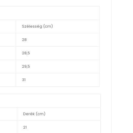
Szélesség (cm)
28
28,5
29,5
31
Derék (cm)
21