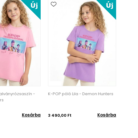
alványrózsaszín -
K-POP póló Lila - Demon Hunters
K-POP 
rs
Hunter
Kosárba
Kosárba
3 490,00 Ft
3 490,