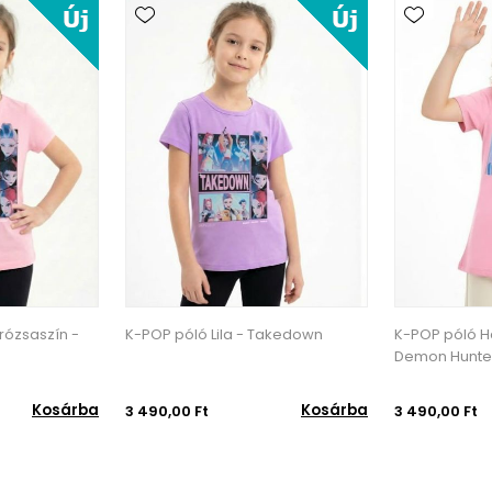
rózsaszín -
K-POP póló Lila - Takedown
K-POP póló H
Demon Hunte
Kosárba
Kosárba
3 490,00 Ft
3 490,00 Ft