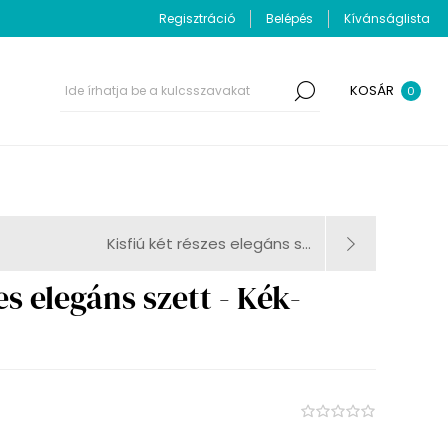
Regisztráció
Belépés
Kívánságlista
KOSÁR
0
Kisfiú két részes elegáns s...
es elegáns szett - Kék-