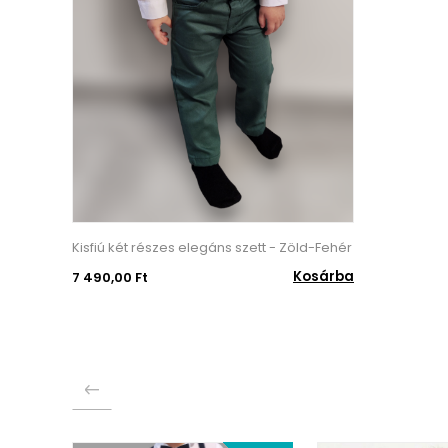
Kisfiú két részes elegáns szett - Zöld-Fehér
Kosárba
7 490,00 Ft