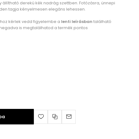
 állítható derekú kék nadrág szettben. Fotózásra, ünnepi
inden tagja kényelmesen elegáns lehessen.
ához kérlek vedd figyelembe a
lenti leírásban
található
megadva is megtalálhatod a termék pontos
ba