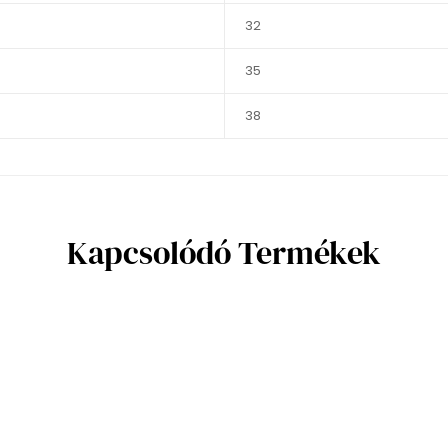
32
35
38
Kapcsolódó Termékek