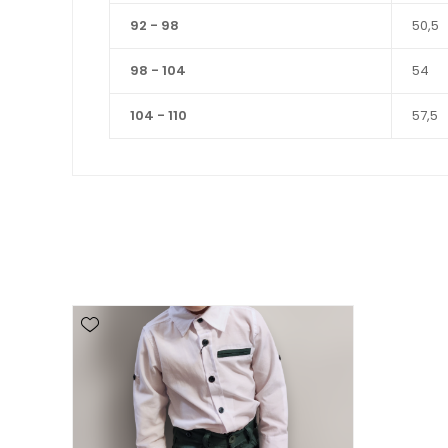
92 - 98
50,5
98 - 104
54
104 - 110
57,5