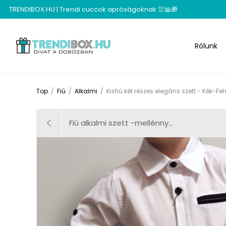
TRENDIBOX.HU | Trendi cuccok apróságoknak 👚📖🎁
Rólunk
Top
/
Fiú
/
Alkalmi
/
Kisfiú két részes elegáns szett - Kék-Fe
Fiú alkalmi szett -mellénny...