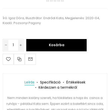
Író: Igaz Dóra, Illusztrátor: Endrődi Kata, Megjelenés: 2020-04,
Kiadó: Pozsonyi Pagony
Kosárba
Leírás
Specifikáció
Értékelések
Kérdezzen a termékről
Nem minden kislány szereti, ha tökéletes a haja és csinos a
ruhája – például Kata sem. Éppen ezért a balettért sincs oda,
ellentétben a barátnőjével, aki viszont még a közös játékidőt