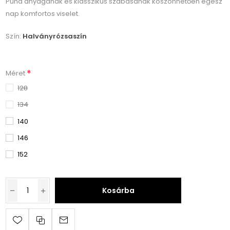
Puha anyagának és klasszikus szabásának köszönhetően egész
nap komfortos viselet.
Szín:
Halványrózsaszín
*
Méret
128
134
140
146
152
Kosárba