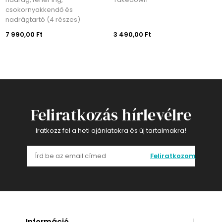
csokornyakkendő és
nadrágtartó (4 részes)
7 990,00 Ft
3 490,00 Ft
Feliratkozás hírlevélre
Iratkozz fel a heti ajánlatokra és új tartalmakra!
Feliratkozom
Információ