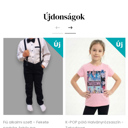
Újdonságok
Fiú alkalmi szett – Fekete
K-POP póló Halványrózsaszín -
nadrág, fehér ing,
Takedown