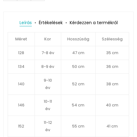
Leírás
Értékelések
Kérdezzen a termékről
Méret
Kor
Hosszúság
Szélesség
128
7-8 év
47 cm
35 cm
134
8-9 év
50 cm
36 cm
9-10
140
52 cm
38 cm
év
10-11
146
54 cm
40 cm
év
11-12
152
55 cm
41 cm
év