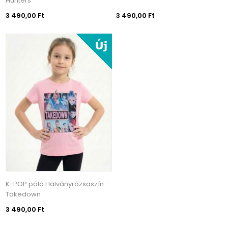
Hunters
3 490,00 Ft
3 490,00 Ft
K-POP póló Halványrózsaszín -
Takedown
3 490,00 Ft