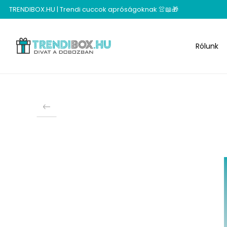
TRENDIBOX.HU | Trendi cuccok apróságoknak 👚📖🎁
Rólunk