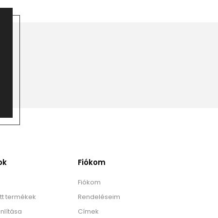
ok
Fiókom
Fiókom
tt termékek
Rendeléseim
nlítása
Címek