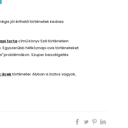
égis jól érthető történetek kedves
api torta
című könyv Szili történetein
. Egyszerűbb hétköznapi ovis történeteket
i"
problémákon. Szuper beszélgetés
z ikrek
történetei. Abban is biztos vagyok,