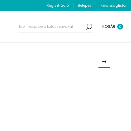
Regisztráció
Belépés
Kívánságlista
KOSÁR
0