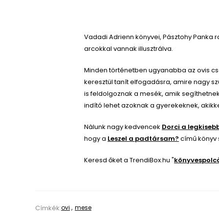
Vadadi Adrienn könyvei, Pásztohy Panka ra
arcokkal vannak illusztrálva.
Minden történetben ugyanabba az ovis cs
keresztül tanít elfogadásra, amire nagy 
is feldolgoznak a mesék, amik segíthetn
indító lehet azoknak a gyerekeknek, akik
Nàlunk nagy kedvencek
Dorci a legkise
hogy a
Leszel a padtársam?
című könyv 
Keresd őket a TrendiBox.hu "
könyvespolc
Címkék:
ovi
,
mese