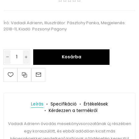
Író: Vadadi Adrienn, Illusztrátor: Pásztohy Panka, Megjelenés:
2018-11, Kiadó: Pozsonyi Pagony
Kosárba
Leírás
Specifikáció
Értékelések
Kérdezzen a termékről
Vadadi Adrienn óvodás mesekönyvsorozatának új részében
egy koraszülött, és ebből adódóan kicsit más
képességekkel rendelkező kisfiúnak a történetén keresztül