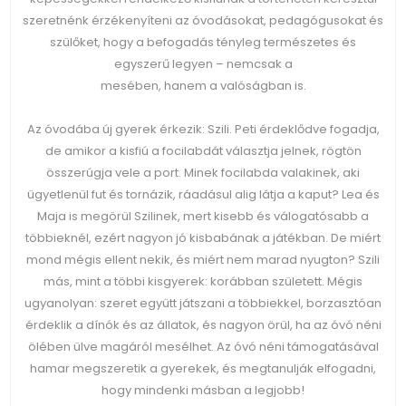
szeretnénk érzékenyíteni az óvodásokat, pedagógusokat és
szülőket, hogy a befogadás tényleg természetes és
egyszerű legyen – nemcsak a
mesében, hanem a valóságban is.
Az óvodába új gyerek érkezik: Szili. Peti érdeklődve fogadja,
de amikor a kisfiú a focilabdát választja jelnek, rögtön
összerúgja vele a port. Minek focilabda valakinek, aki
ügyetlenül fut és tornázik, ráadásul alig látja a kaput? Lea és
Maja is megörül Szilinek, mert kisebb és válogatósabb a
többieknél, ezért nagyon jó kisbabának a játékban. De miért
mond mégis ellent nekik, és miért nem marad nyugton? Szili
más, mint a többi kisgyerek: korábban született. Mégis
ugyanolyan: szeret együtt játszani a többiekkel, borzasztóan
érdeklik a dínók és az állatok, és nagyon örül, ha az óvó néni
ölében ülve magáról mesélhet. Az óvó néni támogatásával
hamar megszeretik a gyerekek, és megtanulják elfogadni,
hogy mindenki másban a legjobb!