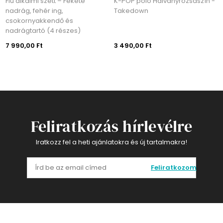
kalmi szett – Fekete
K-POP póló Halványrózsaszín -
K-POP p
g, fehér ing,
Takedown
ornyakkendő és
gtartó (4 részes)
,00 Ft
3 490,00 Ft
3 490,0
Feliratkozás hírlevélre
Iratkozz fel a heti ajánlatokra és új tartalmakra!
Feliratkozom