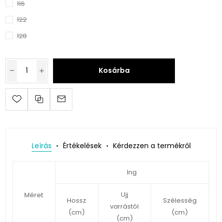
116
122
128
Kosárba
Leírás
Értékelések
Kérdezzen a termékről
Ing
Ujj
Méret
Hossz
Szélesség
varrástól
(cm)
(cm)
(cm)