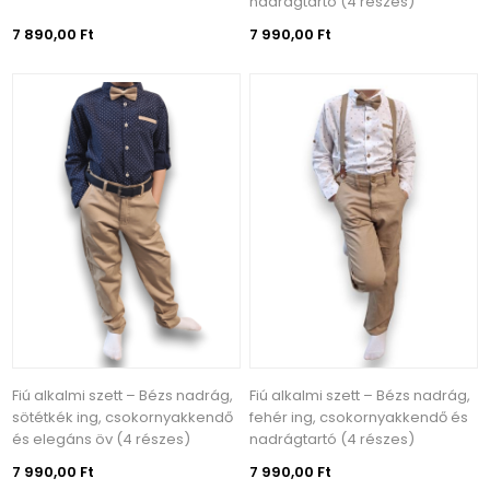
nadrágtartó (4 részes)
7 890,00 Ft
7 990,00 Ft
Fiú alkalmi szett – Bézs nadrág,
Fiú alkalmi szett – Bézs nadrág,
sötétkék ing, csokornyakkendő
fehér ing, csokornyakkendő és
és elegáns öv (4 részes)
nadrágtartó (4 részes)
7 990,00 Ft
7 990,00 Ft