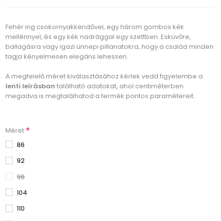
Fehér ing csokornyakkendővel, egy három gombos kék
mellénnyel, és egy kék nadrággal egy szettben. Esküvőre,
ballagásra vagy igazi ünnepi pillanatokra, hogy a család minden
tagja kényelmesen elegáns lehessen.
A megfelelő méret kiválasztásához kérlek vedd figyelembe a
lenti leírásban
található adatokat, ahol centiméterben
megadva is megtalálhatod a termék pontos paramétereit.
*
Méret
86
92
98
104
110