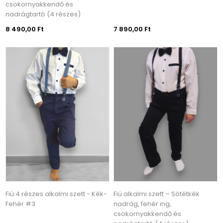
csokornyakkendő és
nadrágtartó (4 részes)
8 490,00 Ft
7 890,00 Ft
Fiú 4 részes alkalmi szett - Kék-
Fiú alkalmi szett – Sötétkék
Fehér #3
nadrág, fehér ing,
csokornyakkendő és