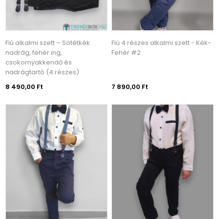
Fiú alkalmi szett – Sötétkék
Fiú 4 részes alkalmi szett - Kék-
nadrág, fehér ing,
Fehér #2
csokornyakkendő és
nadrágtartó (4 részes)
8 490,00 Ft
7 890,00 Ft