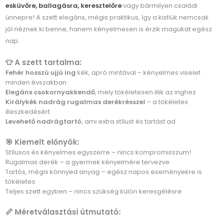
esküvőre, ballagásra, keresztelőre
vagy bármilyen családi
ünnepre! A szett elegáns, mégis praktikus, így a kisfiúk nemcsak
jól néznek ki benne, hanem kényelmesen is érzik magukat egész
nap.
👕 A szett tartalma:
Fehér hosszú ujjú ing
kék, apró mintával – kényelmes viselet
minden évszakban
Elegáns csokornyakkendő
, mely tökéletesen illik az inghez
Királykék nadrág rugalmas derékrésszel
– a tökéletes
illeszkedésért
Levehető nadrágtartó
, ami extra stílust és tartást ad
🎯 Kiemelt előnyök:
Stílusos és kényelmes egyszerre – nincs kompromisszum!
Rugalmas derék – a gyermek kényelmére tervezve
Tartós, mégis könnyed anyag – egész napos eseményekre is
tökéletes
Teljes szett egyben – nincs szükség külön keresgélésre
📏 Méretválasztási útmutató: