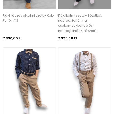
Fiú 4 részes alkalmi szett - Kék-
Fiú alkalmi szett – Sötétkék
Fehér #3
nadrág, fehér ing,
csokornyakkendő és
nadrágtartó (4 részes)
7 890,00 Ft
7 990,00 Ft