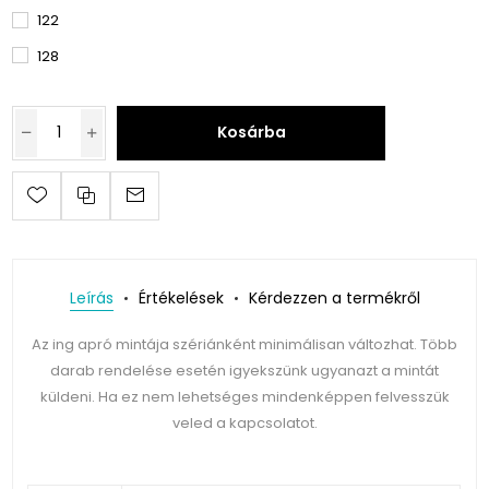
122
128
Kosárba
Leírás
Értékelések
Kérdezzen a termékről
Az ing apró mintája szériánként minimálisan változhat. Több
darab rendelése esetén igyekszünk ugyanazt a mintát
küldeni. Ha ez nem lehetséges mindenképpen felvesszük
veled a kapcsolatot.