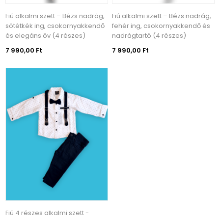
Fiú alkalmi szett – Bézs nadrág,
Fiú alkalmi szett – Bézs nadrág,
sötétkék ing, csokornyakkendő
fehér ing, csokornyakkendő és
és elegáns öv (4 részes)
nadrágtartó (4 részes)
7 990,00 Ft
7 990,00 Ft
Fiú 4 részes alkalmi szett -