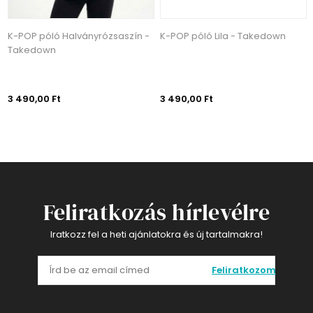
K-POP póló Halványrózsaszín -
K-POP póló Lila - Takedown
Takedown
3 490,00 Ft
3 490,00 Ft
Feliratkozás hírlevélre
Iratkozz fel a heti ajánlatokra és új tartalmakra!
Feliratkozom