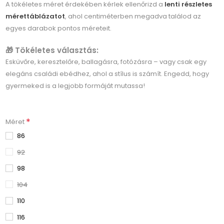
A tökéletes méret érdekében kérlek ellenőrizd a
lenti részletes
mérettáblázatot
, ahol centiméterben megadva találod az
egyes darabok pontos méreteit.
🎁 Tökéletes választás:
Esküvőre, keresztelőre, ballagásra, fotózásra – vagy csak egy
elegáns családi ebédhez, ahol a stílus is számít. Engedd, hogy
gyermeked is a legjobb formáját mutassa!
*
Méret
86
92
98
104
110
116