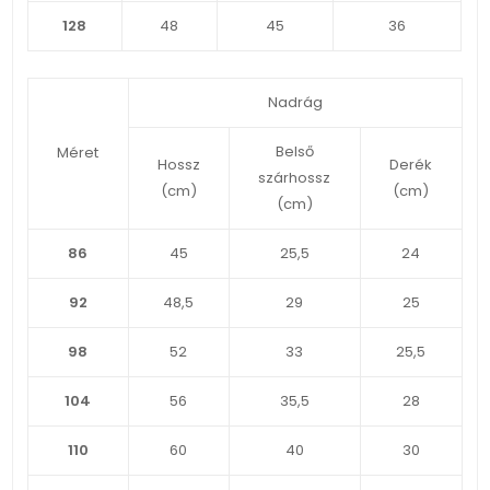
128
48
45
36
Nadrág
Belső
Méret
Hossz
Derék
szárhossz
(cm)
(cm)
(cm)
86
45
25,5
24
92
48,5
29
25
98
52
33
25,5
104
56
35,5
28
110
60
40
30