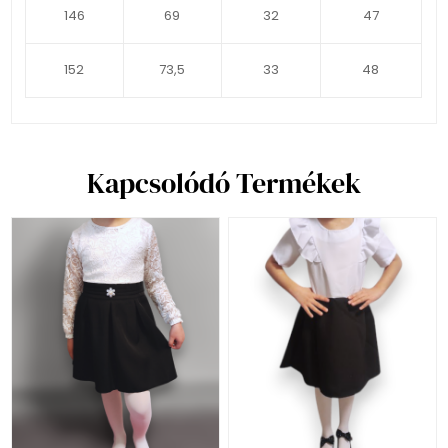
146
69
32
47
152
73,5
33
48
Kapcsolódó Termékek