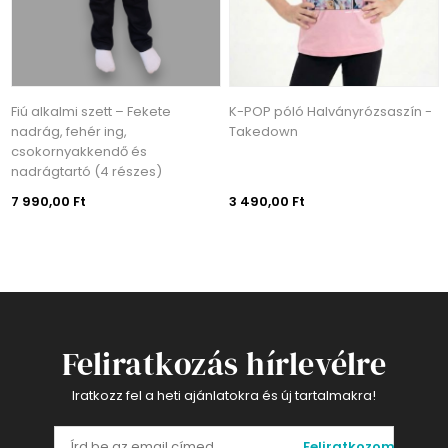
Fiú alkalmi szett – Fekete
K-POP póló Halványrózsaszín -
nadrág, fehér ing,
Takedown
csokornyakkendő és
nadrágtartó (4 részes)
7 990,00 Ft
3 490,00 Ft
Feliratkozás hírlevélre
Iratkozz fel a heti ajánlatokra és új tartalmakra!
Feliratkozom