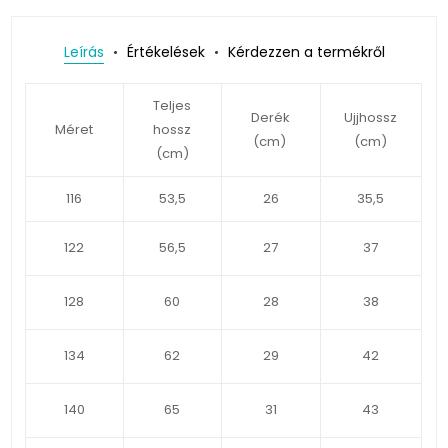
Leírás
Értékelések
Kérdezzen a termékről
Teljes
Derék
Ujjhossz
Méret
hossz
(cm)
(cm)
(cm)
116
53,5
26
35,5
122
56,5
27
37
128
60
28
38
134
62
29
42
140
65
31
43