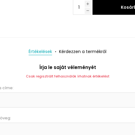
Kosár
Értékelések
Kérdezzen a termékről
Írja le saját véleményét
Csak regisztrált felhasználók írhatnak értékelést
s címe:
zöveg: