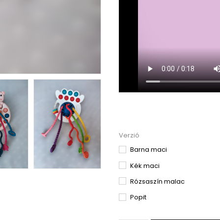
Verzió
Barna maci
Kék maci
Rózsaszín malac
Popit