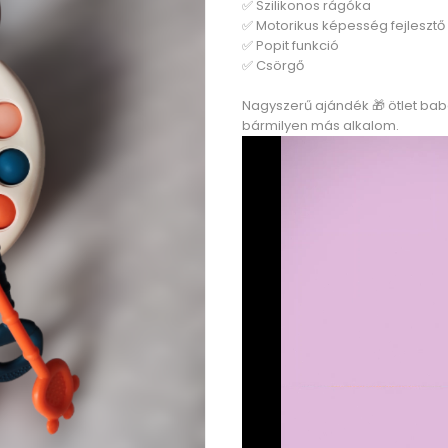
✅ Szilikonos rágóka
✅ Motorikus képesség fejlesztő
✅ Popit funkció
✅ Csörgő
Nagyszerű ajándék 🎁 ötlet ba
bármilyen más alkalom.