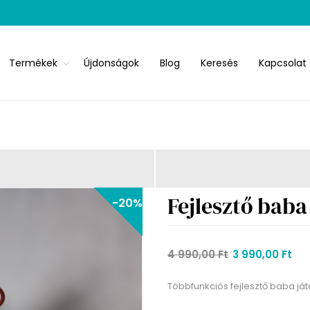
Termékek
Újdonságok
Blog
Keresés
Kapcsolat
Fejlesztő bab
-20%
4 990,00 Ft
3 990,00 Ft
Többfunkciós fejlesztő baba ját