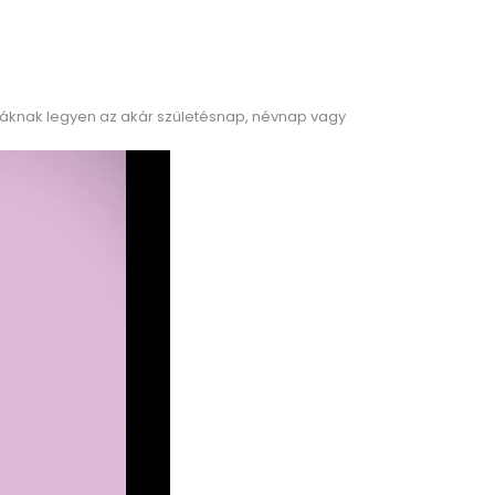
báknak legyen az akár születésnap, névnap vagy