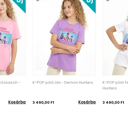
rózsaszín -
K-POP póló Lila - Demon Hunters
K-POP póló F
Hunters
Kosárba
Kosárba
3 490,00 Ft
3 490,00 Ft