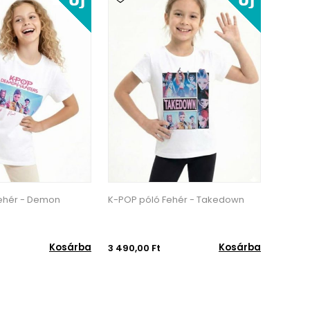
ehér - Demon
K-POP póló Fehér - Takedown
Kosárba
Kosárba
3 490,00 Ft