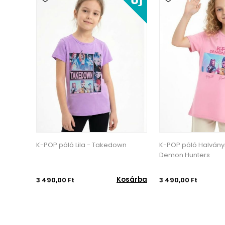
zín -
K-POP póló Lila - Takedown
K-POP póló Halvány
Demon Hunters
osárba
Kosárba
3 490,00 Ft
3 490,00 Ft