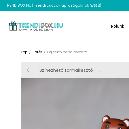
TRENDIBOX.HU | Trendi cuccok apróságoknak 👚📖🎁
Rólunk
Top
/
Játék
/
Fejlesztő baba matató
Színezhető formaillesztő - ...