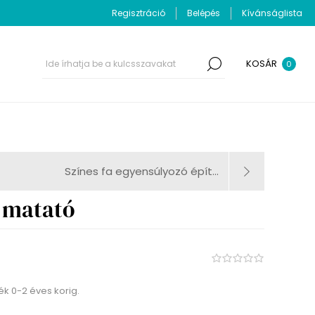
Regisztráció
Belépés
Kívánságlista
KOSÁR
0
Színes fa egyensúlyozó épít...
a matató
ék 0-2 éves korig.