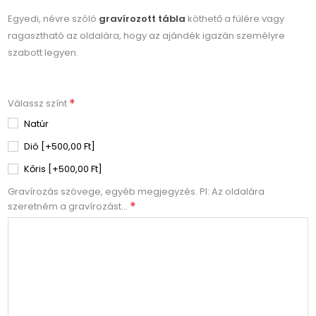
Egyedi, névre szóló
gravírozott tábla
köthető a fülére vagy
ragasztható az oldalára, hogy az ajándék igazán személyre
szabott legyen.
*
Válassz színt
Natúr
Dió [+500,00 Ft]
Kőris [+500,00 Ft]
Gravírozás szövege, egyéb megjegyzés. Pl: Az oldalára
*
szeretném a gravírozást...