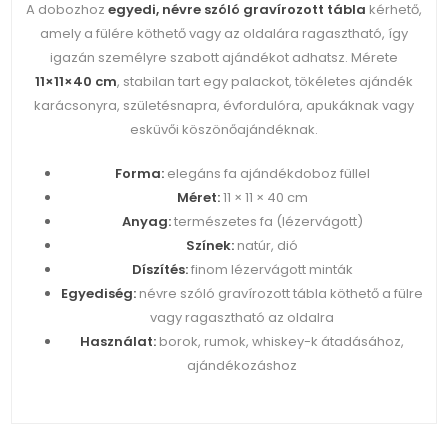
A dobozhoz
egyedi, névre szóló gravírozott tábla
kérhető,
amely a fülére köthető vagy az oldalára ragasztható, így
igazán személyre szabott ajándékot adhatsz. Mérete
11×11×40 cm
, stabilan tart egy palackot, tökéletes ajándék
karácsonyra, születésnapra, évfordulóra, apukáknak vagy
esküvői köszönőajándéknak.
Forma:
elegáns fa ajándékdoboz füllel
Méret:
11 × 11 × 40 cm
Anyag:
természetes fa (lézervágott)
Színek:
natúr, dió
Díszítés:
finom lézervágott minták
Egyediség:
névre szóló gravírozott tábla köthető a fülre
vagy ragasztható az oldalra
Használat:
borok, rumok, whiskey-k átadásához,
ajándékozáshoz