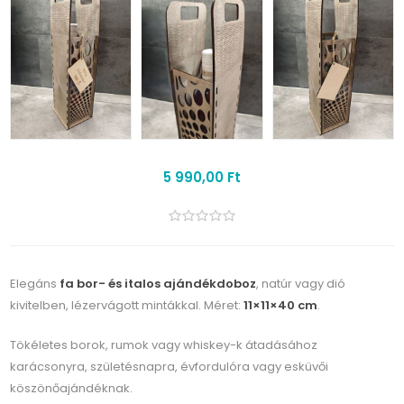
5 990,00 Ft
Elegáns
fa bor- és italos ajándékdoboz
, natúr vagy dió
kivitelben, lézervágott mintákkal. Méret:
11×11×40 cm
.
Tökéletes borok, rumok vagy whiskey-k átadásához
karácsonyra, születésnapra, évfordulóra vagy esküvői
köszönőajándéknak.