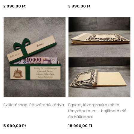
2 990,00 Ft
3 990,00 Ft
Születésnapi Pénzátadó kártya
Egyedi, lézergravírozott fa
fényképalbum – hajlítható elő-
és hátlappal
5 990,00 Ft
18 990,00 Ft