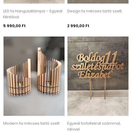
LED fa Hangulatlámpa – Egyedi
Design fa mécses tartó szett
Mintával
5 990,00 Ft
2 990,00 Ft
Modern fa mécses tartó szett
Egyedi tortafelirat számmal,
névvel