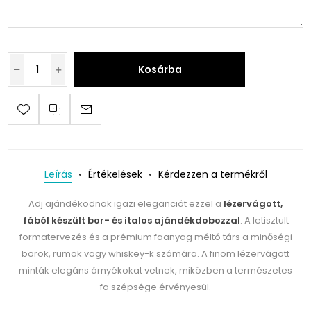
Kosárba
Leírás
Értékelések
Kérdezzen a termékről
Adj ajándékodnak igazi eleganciát ezzel a
lézervágott,
fából készült bor- és italos ajándékdobozzal
. A letisztult
formatervezés és a prémium faanyag méltó társ a minőségi
borok, rumok vagy whiskey-k számára. A finom lézervágott
minták elegáns árnyékokat vetnek, miközben a természetes
fa szépsége érvényesül.