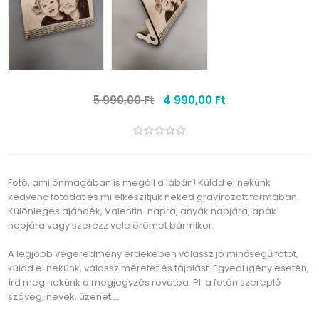
5 990,00 Ft
4 990,00 Ft
Fotó, ami önmagában is megáll a lábán! Küldd el nekünk
kedvenc fotódat és mi elkészítjük neked gravírozott formában.
Különleges ajándék, Valentin-napra, anyák napjára, apák
napjára vagy szerezz vele örömet bármikor.
A legjobb végeredmény érdekében válassz jó minőségű fotót,
küldd el nekünk, válassz méretet és tájolást. Egyedi igény esetén,
írd meg nekünk a megjegyzés rovatba. Pl: a fotón szereplő
szöveg, nevek, üzenet ...