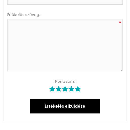
Értékelés szöveg:
*
Pontszám:
Értékelés elküldése