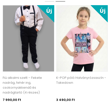
Fiú alkalmi szett – Fekete
K-POP póló Halványrózsaszín -
nadrág, fehér ing,
Takedown
csokornyakkendő és
nadrágtartó (4 részes)
7 990,00 Ft
3 490,00 Ft