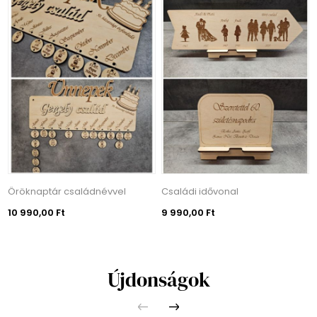
Öröknaptár családnévvel
Családi idővonal
10 990,00 Ft
9 990,00 Ft
Újdonságok