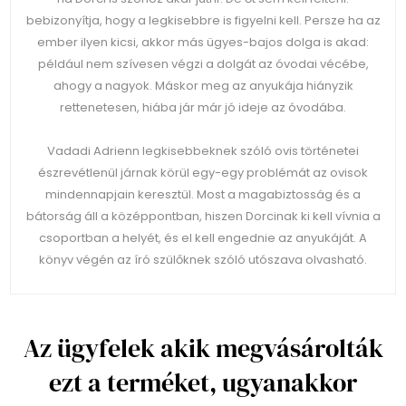
bebizonyítja, hogy a legkisebbre is figyelni kell. Persze ha az
ember ilyen kicsi, akkor más ügyes-bajos dolga is akad:
például nem szívesen végzi a dolgát az óvodai vécébe,
ahogy a nagyok. Máskor meg az anyukája hiányzik
rettenetesen, hiába jár már jó ideje az óvodába.
Vadadi Adrienn legkisebbeknek szóló ovis történetei
észrevétlenül járnak körül egy-egy problémát az ovisok
mindennapjain keresztül. Most a magabiztosság és a
bátorság áll a középpontban, hiszen Dorcinak ki kell vívnia a
csoportban a helyét, és el kell engednie az anyukáját. A
könyv végén az író szülőknek szóló utószava olvasható.
Az ügyfelek akik megvásárolták
ezt a terméket, ugyanakkor