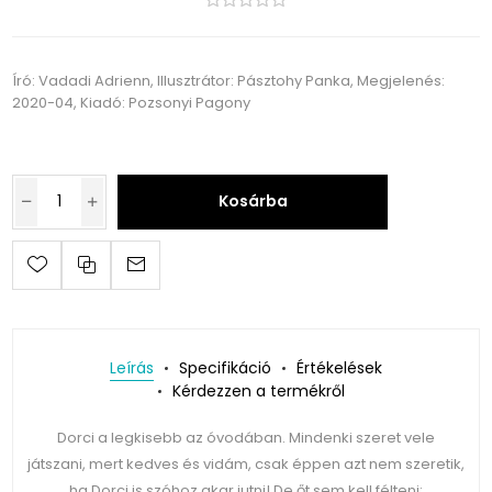
Író: Vadadi Adrienn, Illusztrátor: Pásztohy Panka, Megjelenés:
2020-04, Kiadó: Pozsonyi Pagony
Kosárba
Leírás
Specifikáció
Értékelések
Kérdezzen a termékről
Dorci a legkisebb az óvodában. Mindenki szeret vele
játszani, mert kedves és vidám, csak éppen azt nem szeretik,
ha Dorci is szóhoz akar jutni! De őt sem kell félteni: