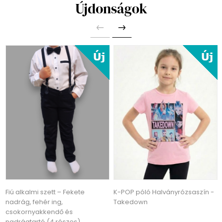
Újdonságok
Fiú alkalmi szett – Fekete
K-POP póló Halványrózsaszín -
nadrág, fehér ing,
Takedown
csokornyakkendő és
nadrágtartó (4 részes)