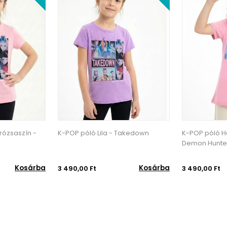
Takedown
K-POP póló Halványrózsaszín -
K-POP póló Li
Demon Hunters
Kosárba
Kosárba
3 490,00 Ft
3 490,00 Ft