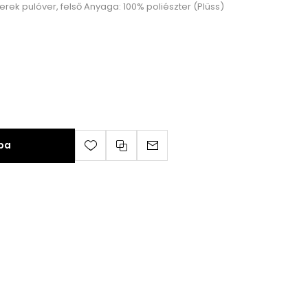
erek pulóver, felső Anyaga: 100% poliészter (Plüss)
ba