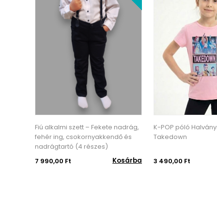
nadrág,
K-POP póló Halványrózsaszín -
K-POP póló Lila - 
ő és
Takedown
osárba
Kosárba
3 490,00 Ft
3 490,00 Ft