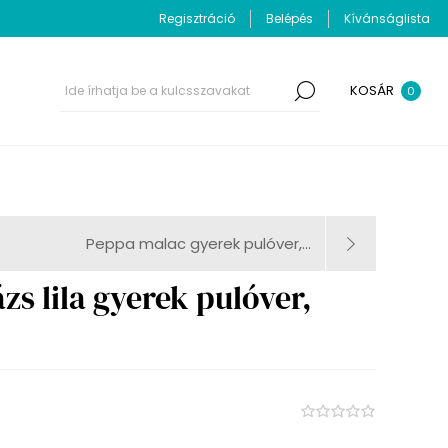
Regisztráció
Belépés
Kívánságlista
KOSÁR
0
Peppa malac gyerek pulóver,...
zs lila gyerek pulóver,