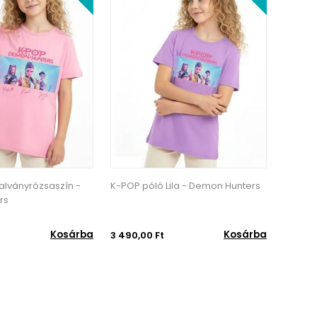
la - Demon Hunters
K-POP póló Fehér - Demon
K-POP 
Hunters
Kosárba
Kosárba
3 490,00 Ft
3 490,