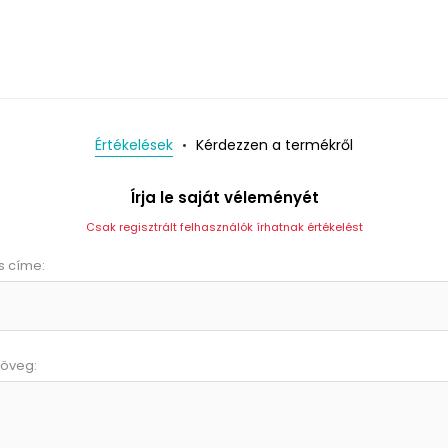
Értékelések
Kérdezzen a termékről
Írja le saját véleményét
Csak regisztrált felhasználók írhatnak értékelést
s címe:
zöveg: