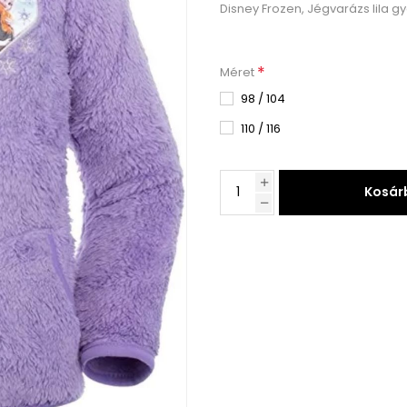
Disney Frozen, Jégvarázs lila gy
*
Méret
98 / 104
110 / 116
Kosár