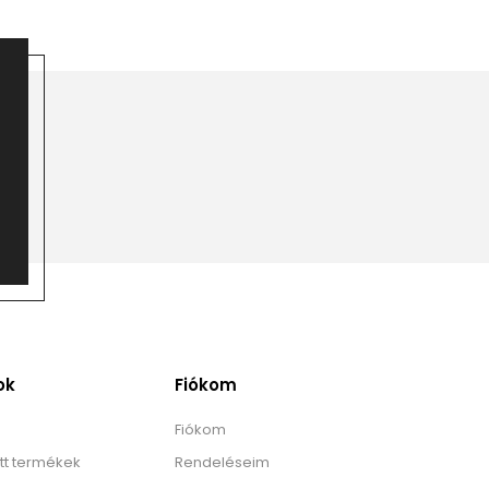
ok
Fiókom
Fiókom
tt termékek
Rendeléseim