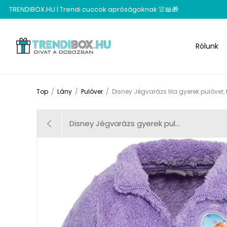
TRENDIBOX.HU | Trendi cuccok apróságoknak 👚📖🎁
Rólunk
Top
/
Lány
/
Pulóver
/
Disney Jégvarázs lila gyerek pulóver, 
Disney Jégvarázs gyerek pul...