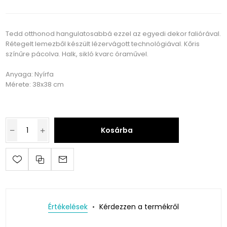
Tedd otthonod hangulatosabbá ezzel az egyedi dekor faliórával.
Rétegelt lemezből készült lézervágott technológiával. Kőris
színűre pácolva. Halk, sikló kvarc óraművel.
Anyaga: Nyírfa
Mérete: 38x38 cm
Kosárba
Értékelések
Kérdezzen a termékről