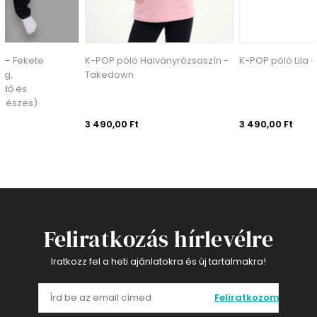
K-POP póló Halványrózsaszín -
K-POP póló Lila - Takedown
Takedown
3 490,00 Ft
3 490,00 Ft
Feliratkozás hírlevélre
Iratkozz fel a heti ajánlatokra és új tartalmakra!
Feliratkozom