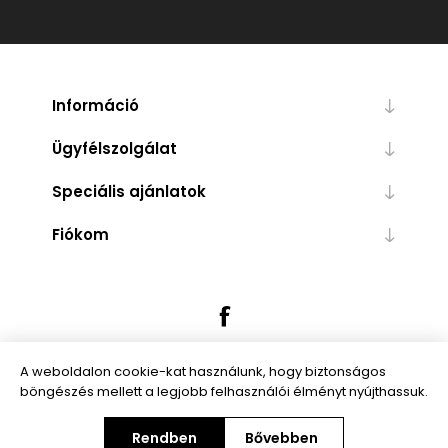
Információ
Ügyfélszolgálat
Speciális ajánlatok
Fiókom
A weboldalon cookie-kat használunk, hogy biztonságos
böngészés mellett a legjobb felhasználói élményt nyújthassuk.
Powered by
nopCommerce
Rendben
Bővebben
Copyright © 2026 Trendibox.hu. Minden jog fenntartva.