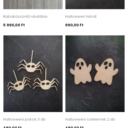
Babaköszöntő névtábla
Halloween felirat
5 990,00 Ft
990,00 Ft
Halloweeni pókok 3 db
Halloweeni szellemek 2 db
490,00 Ft
490,00 Ft