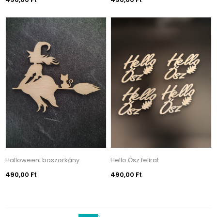
Halloweeni boszorkány
Hello Ősz felirat
490,00 Ft
490,00 Ft