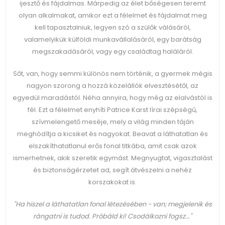
ijesztő és fájdalmas. Márpedig az élet bőségesen teremt
olyan alkalmakat, amikor ezt a félelmet és fájdalmat meg
kell tapasztalniuk, legyen szó a szülők válásáról,
valamelyikük külföldi munkavállalásáról, egy barátság
megszakadásáról, vagy egy családtag haláláról.
Sőt, van, hogy semmi különös nem történik, a gyermek mégis
nagyon szorong a hozzá közelállók elvesztésétől, az
egyedül maradástól. Néha annyira, hogy még az elalvástól is
fél. Ezt a félelmet enyhíti Patrice Karst lírai szépségű,
szívmelengető meséje, mely a világ minden táján
meghódítja a kicsiket és nagyokat. Beavat a láthatatlan és
elszakíthatatlanul erős fonal titkába, amit csak azok
ismerhetnek, akik szeretik egymást. Megnyugtat, vigasztalást
és biztonságérzetet ad, segít átvészelni a nehéz
korszakokat is.
"Ha hiszel a láthatatlan fonal létezésében - van; megjelenik és
rángatni is tudod. Próbáld ki! Csodálkozni fogsz..."