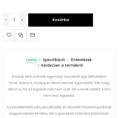
Kosárba
Leírás
Specifikáció
Értékelések
Kérdezzen a termékről
Azokat, akik szeretik egymást, összeköti egy láthatatlan
fonal. Akkor is, ha éppen távol vannak egymástól. Sőt, még
akkor is, ha az egyikük már nem is él. Aki szeret valakit, soha
nem lesz egyedül.
A szeretteinktől való elszakadás és távollét mindannyiunknak
nagyon nehéz élmény, de a gyerekek számára különösen