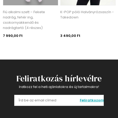
mi szett – Fekete
K-POP póló Halványrózsaszín -
K-POP póló
ehér ing,
Takedown
akkendő és
rtó (4 részes)
Ft
3 490,00 Ft
3 490,00 F
Feliratkozás hírlevélre
Iratkozz fel a heti ajánlatokra és új tartalmakra!
Feliratkozom