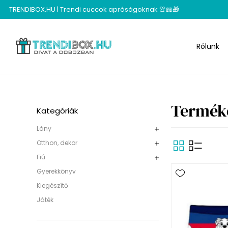
TRENDIBOX.HU | Trendi cuccok apróságoknak 👚📖🎁
Rólunk
Terméke
Kategóriák
Lány
Otthon, dekor
Fiú
Gyerekkönyv
Kiegészítő
Játék