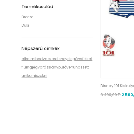
Termékcsalád
Breeze
Duki
Népszerű címkék
alkalmi
body
dekor
disney
elegáns
felirat
fiú
ing
jégvarázs
lány
pulóver
ruha
szett
unikornis
zokni
Disney 101 Kiskut
3 490,00 Ft
2 590,