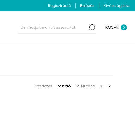
Regisztráció
Belépés
Kívánságlista
KOSÁR
0
Rendezés
Mutasd