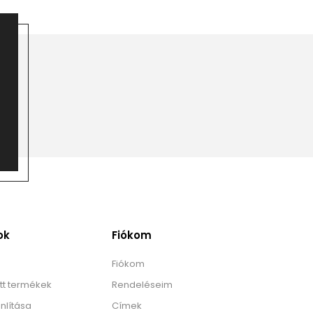
ok
Fiókom
Fiókom
tt termékek
Rendeléseim
nlítása
Címek